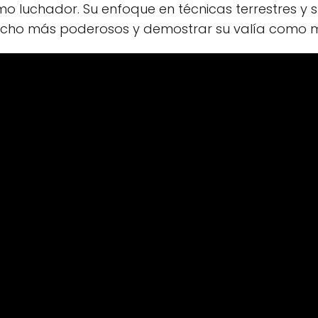
o luchador. Su enfoque en técnicas terrestres y s
cho más poderosos y demostrar su valía como ma