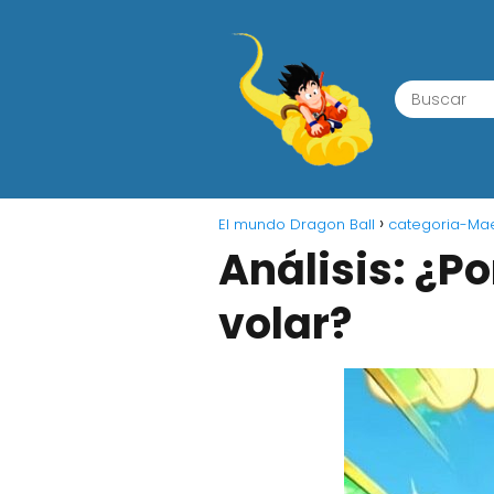
El mundo Dragon Ball
categoria-Mae
Análisis: ¿P
volar?