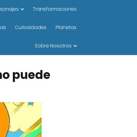
rsonajes
Transformaciones
las
Curiosidades
Planetas
Sobre Nosotros
 no puede