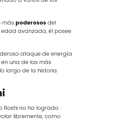
os más
poderosos
del
u edad avanzada, él posee
oderoso ataque de energía
o en una de las más
o largo de la historia.
hi
ro Roshi no ha logrado
volar libremente, como