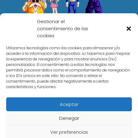
Gestionar el
consentimiento de las
cookies
elmundodragonball.com
Utilizamos tecnologías como las cookies para almacenar y/o
acceder a la información del dispositivo. Lo hacemos para mejorar
Colaboramos con el programa de afiliados de
la experiencia de navegación y para mostrar anuncios (no)
Amazon y otras marcas, los enlaces a webs
personalizados. El consentimiento a estas tecnologías nos
externas se tratan de enlaces de afiliado que no te
permitirá procesar datos como el comportamiento de navegación
supondrán un coste adicional, estos enlaces
o los ID's únicos en este sitio. No consentir o retirar el
consentimiento, puede afectar negativamente a ciertas
generan una pequeña comisión.
características y funciones.
Amazon y su logo son marcas registradas de
Amazon.com, Inc. o sus afiliados.
Aceptar
Denegar
Ver preferencias