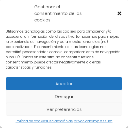
Gestionar el
moverse con una velocidad y precisión
consentimiento de las
asombrosas, lo que les permite reaccionar
cookies
rápidamente a su entorno y realizar
movimientos sofisticados.
Utilizamos tecnologías como las cookies para almacenar y/o
acceder a la información del dispositivo. Lo hacemos para mejorar
la experiencia de navegación y para mostrar anuncios (no)
personalizados. El consentimiento a estas tecnologías nos
Resistencia y durabilidad
permitirá procesar datos como el comportamiento de navegación
o los ID's únicos en este sitio. No consentir o retirar el
Los androides avanzados están construidos
consentimiento, puede afectar negativamente a ciertas
con materiales resistentes y duraderos que
características y funciones.
les permiten soportar condiciones extremas y
resistir daños. Estas máquinas pueden
Aceptar
funcionar durante largos períodos de tiempo
Denegar
sin fatiga ni desgaste, lo que las hace ideales
para realizar tareas físicas intensivas y de
Ver preferencias
alto rendimiento.
Política de cookies
Declaración de privacidad
Impressum