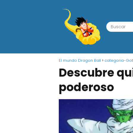
El mundo Dragon Ball
categoria-Got
Descubre qui
poderoso