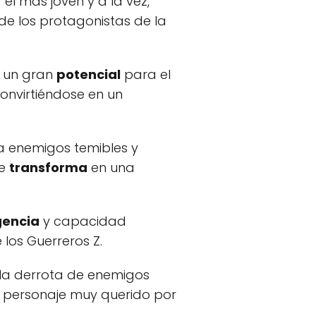
el más joven y a la vez,
 de los protagonistas de la
o un gran
potencial
para el
convirtiéndose en un
a enemigos temibles y
se
transforma
en una
gencia
y capacidad
los Guerreros Z.
n la derrota de enemigos
n personaje muy querido por