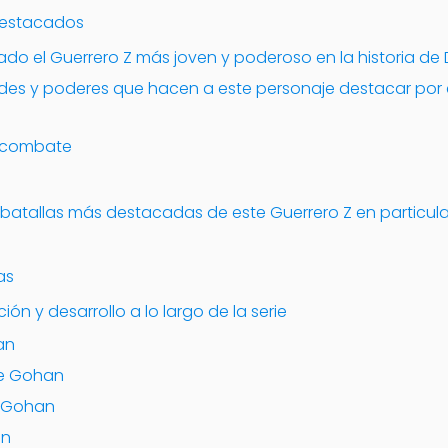
destacados
do el Guerrero Z más joven y poderoso en la historia de 
ades y poderes que hacen a este personaje destacar po
e combate
y batallas más destacadas de este Guerrero Z en particula
as
ón y desarrollo a lo largo de la serie
an
de Gohan
e Gohan
an