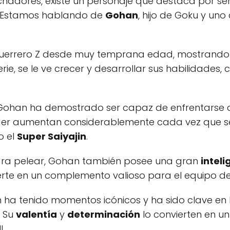
hadores, existe un personaje que destaca por ser 
. Estamos hablando de
Gohan
, hijo de Goku y uno
Guerrero Z desde muy temprana edad, mostrand
rie, se le ve crecer y desarrollar sus habilidades, 
 Gohan ha demostrado ser capaz de enfrentarse 
poder aumentan considerablemente cada vez que 
o el
Super Saiyajin
.
ara pelear, Gohan también posee una gran
inteli
ierte en un complemento valioso para el equipo de 
an ha tenido momentos icónicos y ha sido clave e
. Su
valentía
y
determinación
lo convierten en u
l.