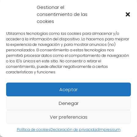
pasado si seguía entrenando?
Gestionar el
consentimiento de las
Dragon Ball es una de las series de anime y
cookies
manga más populares de todos los
tiempos, y uno de…
Utilizamos tecnologías como las cookies para almacenar y/o
acceder a la información del dispositivo. Lo hacemos para mejorar
la experiencia de navegación y para mostrar anuncios (no)
personalizados. El consentimiento a estas tecnologías nos
categoria-Gohan.
permitirá procesar datos como el comportamiento de navegación
o los ID's únicos en este sitio. No consentir o retirar el
consentimiento, puede afectar negativamente a ciertas
características y funciones.
Aceptar
Denegar
El misterio del dinosaurio de Gohan:
Ver preferencias
¿Dónde está ahora?
Política de cookies
Declaración de privacidad
Impressum
Dragon Ball, una de las series de anime más