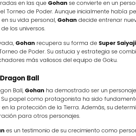
radas en las que
Gohan
se convierte en un perso
 del Torneo de Poder. Aunque inicialmente había p
en su vida personal,
Gohan
decide entrenar nue
de los universos.
ovada,
Gohan
recupera su forma de
Super Saiyaj
Torneo de Poder. Su astucia y estrategia se com
uchadores más valiosos del equipo de Goku.
Dragon Ball
agon Ball,
Gohan
ha demostrado ser un personaje 
. Su papel como protagonista ha sido fundamental
n la protección de la Tierra. Además, su determi
ración para otros personajes.
an
es un testimonio de su crecimiento como pers