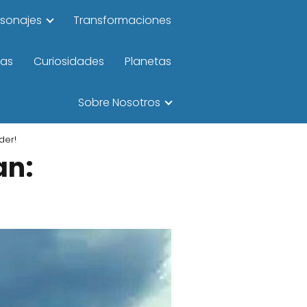
rsonajes
Transformaciones
las
Curiosidades
Planetas
Sobre Nosotros
der!
an: