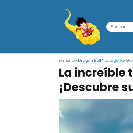
El mundo Dragon Ball
categoria-Go
La increíble
¡Descubre s