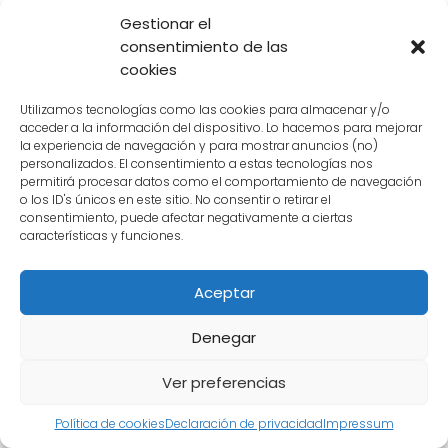
ofrecen. ¡Te esperamos en cada rincón de
Gestionar el
nuestro sitio!
consentimiento de las
cookies
¡Únete a nosotros en esta increíble
travesía!
Utilizamos tecnologías como las cookies para almacenar y/o
acceder a la información del dispositivo. Lo hacemos para mejorar
la experiencia de navegación y para mostrar anuncios (no)
A continuación te ponemos el listado
personalizados. El consentimiento a estas tecnologías nos
completo de las categorías
que tenemos en
permitirá procesar datos como el comportamiento de navegación
o los ID's únicos en este sitio. No consentir o retirar el
nuestra web y que puedes consultar
consentimiento, puede afectar negativamente a ciertas
haciendo clic en la que más te guste:
características y funciones.
Aceptar
Androides
Batallas
Denegar
Ver preferencias
categoria-Akira
categoria-Bardock
Política de cookies
Declaración de privacidad
Impressum