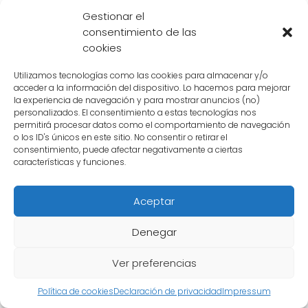
figura y el tamaño. Las figuras de acción
Gestionar el
básicas suelen costar entre 20 y 30 euros,
consentimiento de las
mientras que las figuras de acción
cookies
coleccionables pueden costar entre 50 y 100
euros.
Utilizamos tecnologías como las cookies para almacenar y/o
acceder a la información del dispositivo. Lo hacemos para mejorar
la experiencia de navegación y para mostrar anuncios (no)
personalizados. El consentimiento a estas tecnologías nos
¿Qué calidad tienen las figuras de acción
permitirá procesar datos como el comportamiento de navegación
de Dragon Ball de Banpresto?
o los ID's únicos en este sitio. No consentir o retirar el
consentimiento, puede afectar negativamente a ciertas
Las figuras de acción de Dragon Ball de
características y funciones.
Banpresto están hechas de plástico ABS o
PVC de alta calidad. Tienen un nivel de detalle
Aceptar
moderado y un rango de movimiento
Denegar
limitado.
Ver preferencias
¿Dónde puedo comprar figuras de acción
de Dragon Ball de Banpresto?
Política de cookies
Declaración de privacidad
Impressum