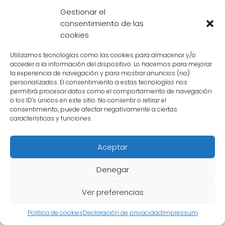
Gestionar el
universo de Dragon Ball. Su poder,
consentimiento de las
habilidades y misterioso origen lo convierten
cookies
en uno de los personajes más interesantes de
la serie. Además, su relación con Bills y su
Utilizamos tecnologías como las cookies para almacenar y/o
acceder a la información del dispositivo. Lo hacemos para mejorar
gusto por la comida terrestre añaden un
la experiencia de navegación y para mostrar anuncios (no)
toque de humor a su personalidad. Sin duda,
personalizados. El consentimiento a estas tecnologías nos
permitirá procesar datos como el comportamiento de navegación
Whis es un personaje que no debe pasarse
o los ID's únicos en este sitio. No consentir o retirar el
consentimiento, puede afectar negativamente a ciertas
por alto en la historia de Dragon Ball.
características y funciones.
Cuáles son las curiosidades
Aceptar
y datos interesantes sobre
Denegar
Whis
Ver preferencias
Whis
, el poderoso ángel de Dragon Ball, ha
Política de cookies
Declaración de privacidad
Impressum
cautivado a los fanáticos con su misterio y