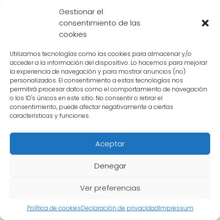
habilidades únicas. Sin embargo, hay un
Gestionar el
detalle que ha dejado a los fanáticos con
consentimiento de las
cookies
una gran interrogante: ¿quién es el padre de
Tenshinhan
?
Utilizamos tecnologías como las cookies para almacenar y/o
acceder a la información del dispositivo. Lo hacemos para mejorar
la experiencia de navegación y para mostrar anuncios (no)
Contenido relacionado:
personalizados. El consentimiento a estas tecnologías nos
permitirá procesar datos como el comportamiento de navegación
o los ID's únicos en este sitio. No consentir o retirar el
El misterio de la amputación de
consentimiento, puede afectar negativamente a ciertas
Tenshinhan: ¿Quién cortó su brazo?
características y funciones.
En la serie, nunca se menciona directamente
Aceptar
al padre de
Tenshinhan
, lo que ha generado
Denegar
diversas teorías y especulaciones entre los
seguidores. Aunque no hay una explicación
Ver preferencias
oficial o confirmada, existen algunas pistas
Política de cookies
Declaración de privacidad
Impressum
que podrían arrojar algo de luz sobre este