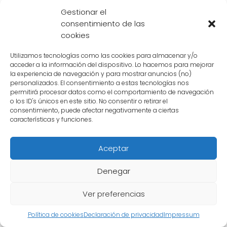
experiencia y técnicas de combate refinadas
Gestionar el
consentimiento de las
lo ponen en desventaja en un enfrentamiento
cookies
directo contra
Whis
.
Utilizamos tecnologías como las cookies para almacenar y/o
En última instancia, la respuesta a quién es
acceder a la información del dispositivo. Lo hacemos para mejorar
la experiencia de navegación y para mostrar anuncios (no)
más poderoso entre
Broly
y
Whis
es clara:
personalizados. El consentimiento a estas tecnologías nos
Whis
es el claro ganador en términos de
permitirá procesar datos como el comportamiento de navegación
o los ID's únicos en este sitio. No consentir o retirar el
habilidad y poder.
consentimiento, puede afectar negativamente a ciertas
características y funciones.
Cuáles son las limitaciones
Aceptar
y debilidades de Broly y
Denegar
Whis
Ver preferencias
Broly y Whis
son dos personajes
Política de cookies
Declaración de privacidad
Impressum
extremadamente poderosos en el universo