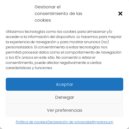
demostró una vez más su increíble fuerza y
Gestionar el
consentimiento de las
determinación para proteger a sus seres
cookies
queridos.
Utilizamos tecnologías como las cookies para almacenar y/o
acceder a la información del dispositivo. Lo hacemos para mejorar
3. Goku Black
la experiencia de navegación y para mostrar anuncios (no)
personalizados. El consentimiento a estas tecnologías nos
En la saga de Dragon Ball Super, Gohan se
permitirá procesar datos como el comportamiento de navegación
enfrenta a Goku Black, una versión maligna
o los ID's únicos en este sitio. No consentir o retirar el
consentimiento, puede afectar negativamente a ciertas
de su padre. En esta batalla, Gohan desata
características y funciones.
su
modo Bestia
para enfrentarse a este
enemigo poderoso. Aunque la batalla fue
Aceptar
intensa y desafiante, Gohan logró superar a
Denegar
Goku Black y demostrar una vez más su
poder inigualable.
Ver preferencias
Política de cookies
Declaración de privacidad
Impressum
4. Jiren