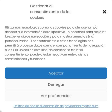
Gestionar el
Dragon Ball Z. Sin embargo, a pesar de su
consentimiento de las
poder combinado, Vegito no puede derrotar
cookies
a Súper Buu Gohan. Esta batalla muestra la
superioridad indiscutible
de Súper Buu
Utilizamos tecnologías como las cookies para almacenar y/o
acceder a la información del dispositivo. Lo hacemos para mejorar
Gohan y la
dificultad de encontrar una
la experiencia de navegación y para mostrar anuncios (no)
forma de vencerlo
.
personalizados. El consentimiento a estas tecnologías nos
permitirá procesar datos como el comportamiento de navegación
o los ID's únicos en este sitio. No consentir o retirar el
Las peleas de Súper Buu Gohan han dejado
consentimiento, puede afectar negativamente a ciertas
características y funciones.
una
marca indeleble
en la historia de
Dragon Ball Z. Su
poder descomunal
y su
Aceptar
capacidad para
absorber a otros
guerreros
lo convierten en uno de los
Denegar
villanos más temibles
. A través de sus
batallas con Goku, Vegeta, Gotenks, Mystic
Ver preferencias
Gohan y Vegito, Súper Buu Gohan ha
Política de cookies
Declaración de privacidad
Impressum
demostrado su
superioridad
y ha dejado