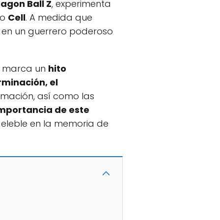
agon Ball Z
, experimenta
no
Cell
. A medida que
se en un guerrero poderoso
o marca un
hito
minación, el
rmación, así como las
mportancia de este
eleble en la memoria de