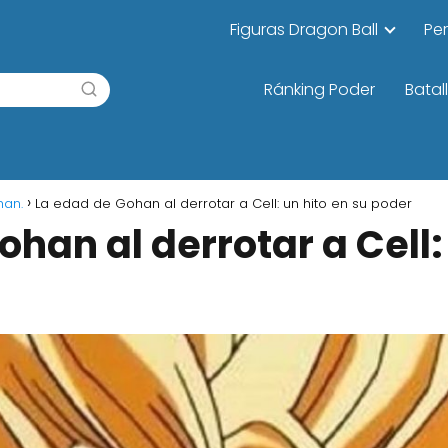
Figuras Dragon Ball
Pe
Ránking Poder
Batal
han.
La edad de Gohan al derrotar a Cell: un hito en su poder
han al derrotar a Cell: