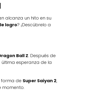
l
an alcanza un hito en su
le logro
? ¡Descúbrelo a
Dragon Ball Z
. Después de
a última esperanza de la
u forma de
Super Saiyan 2
,
se momento.