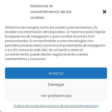
Ball. Aunque aparenta ser un anciano débil,
Gestionar el
en realidad es un guerrero extremadamente
consentimiento de las
poderoso.
cookies
A lo largo de la serie,
Roshi
ha demostrado
Utilizamos tecnologías como las cookies para almacenar y/o
acceder a la información del dispositivo. Lo hacemos para mejorar
una amplia gama de habilidades y técnicas.
la experiencia de navegación y para mostrar anuncios (no)
Desde su famoso Kamehameha hasta su
personalizados. El consentimiento a estas tecnologías nos
permitirá procesar datos como el comportamiento de navegación
capacidad para transformarse en su forma
o los ID's únicos en este sitio. No consentir o retirar el
máxima, conocida como "Muten Roshi".
consentimiento, puede afectar negativamente a ciertas
características y funciones.
Además, ha entrenado a algunos de los
héroes más poderosos del universo, como
Aceptar
Goku y Krilin.
Denegar
El temible Tao Pai Pai
Ver preferencias
Tao Pai Pai
, también conocido como
Política de cookies
Declaración de privacidad
Impressum
Mercenary Tao, es un asesino a sueldo y uno