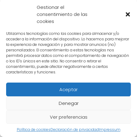
androide 19 y cómo afectan
Gestionar el
a la historia?
consentimiento de las
cookies
El
androide 19
es uno de los villanos más
Utilizamos tecnologías como las cookies para almacenar y/o
destacados en la serie de Dragon Ball Z.
acceder a la información del dispositivo. Lo hacemos para mejorar
la experiencia de navegación y para mostrar anuncios (no)
Aparece por primera vez en la saga de los
personalizados. El consentimiento a estas tecnologías nos
androides y su nivel de poder se convierte en
permitirá procesar datos como el comportamiento de navegación
o los ID's únicos en este sitio. No consentir o retirar el
una amenaza para nuestros héroes.
consentimiento, puede afectar negativamente a ciertas
características y funciones.
La pelea contra Vegeta
Aceptar
En su primer enfrentamiento, el androide 19 se
enfrenta a Vegeta. A pesar de su apariencia
Denegar
poco intimidante, el androide demuestra ser
Ver preferencias
un rival formidable. Utilizando su capacidad
de
absorber la energía de sus oponentes
,
Política de cookies
Declaración de privacidad
Impressum
logra debilitar a Vegeta y dejarlo sin fuerzas