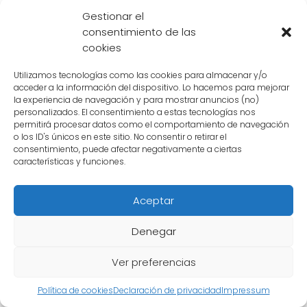
Androide 17 se redimió y se convirtió en un
Gestionar el
aliado de los Guerreros Z.
Su relación con los
consentimiento de las
cookies
demás personajes de la serie es bastante
interesante. Por un lado, tenemos a su
Utilizamos tecnologías como las cookies para almacenar y/o
acceder a la información del dispositivo. Lo hacemos para mejorar
hermana, el Androide 18, con quien comparte
la experiencia de navegación y para mostrar anuncios (no)
una estrecha relación fraternal. Juntos han
personalizados. El consentimiento a estas tecnologías nos
permitirá procesar datos como el comportamiento de navegación
demostrado ser un equipo formidable en
o los ID's únicos en este sitio. No consentir o retirar el
muchas batallas.
consentimiento, puede afectar negativamente a ciertas
características y funciones.
Además de su hermana, el Androide 17
también tiene una buena relación con Krilin, el
Aceptar
guerrero humano y esposo de la Androide 18.
Denegar
A pesar de que al principio Krilin
desconfiaba de los androides, con el
Ver preferencias
tiempo logró establecer una amistad con
Política de cookies
Declaración de privacidad
Impressum
el Androide 17.
Incluso, el Androide 17 tiene un