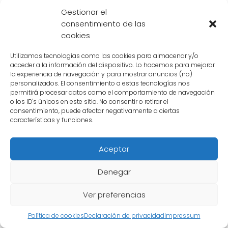
capacidad de sorprendernos con su
Gestionar el
consentimiento de las
verdadera naturaleza.
cookies
Utilizamos tecnologías como las cookies para almacenar y/o
acceder a la información del dispositivo. Lo hacemos para mejorar
la experiencia de navegación y para mostrar anuncios (no)
personalizados. El consentimiento a estas tecnologías nos
permitirá procesar datos como el comportamiento de navegación
o los ID's únicos en este sitio. No consentir o retirar el
consentimiento, puede afectar negativamente a ciertas
características y funciones.
Aceptar
Denegar
Ver preferencias
Qué papel juega el
Política de cookies
Declaración de privacidad
Impressum
androide 16 en la lucha