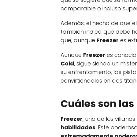
comparable o incluso super
Además, el hecho de que e
también indica que debe ha
que, aunque
Freezer
es ex
Aunque
Freezer
es conocid
Cold
, sigue siendo un mist
su enfrentamiento, las pis
convirtiéndolos en dos tita
Cuáles son las
Freezer
, uno de los villan
habilidades
. Este poderoso
extremadamente podero