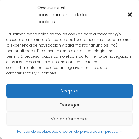
1.70 metros. Esta información proporciona a
Gestionar el
los fans una referencia precisa sobre las
consentimiento de las
dimensiones físicas de este querido personaje
cookies
de Dragon Ball. Sin duda, es un dato
Utilizamos tecnologías como las cookies para almacenar y/o
interesante que añade más detalles a la rica
acceder a la información del dispositivo. Lo hacemos para mejorar
la experiencia de navegación y para mostrar anuncios (no)
historia de esta serie.
personalizados. El consentimiento a estas tecnologías nos
permitirá procesar datos como el comportamiento de navegación
o los ID's únicos en este sitio. No consentir o retirar el
Hay alguna información
consentimiento, puede afectar negativamente a ciertas
características y funciones.
adicional sobre la altura de
Androide 18 que sea
Aceptar
relevante
Denegar
No hay información oficial sobre la altura
Ver preferencias
exacta de
Androide 18
en la serie de Dragon
Política de cookies
Declaración de privacidad
Impressum
Ball. Sin embargo, se puede
estimar su