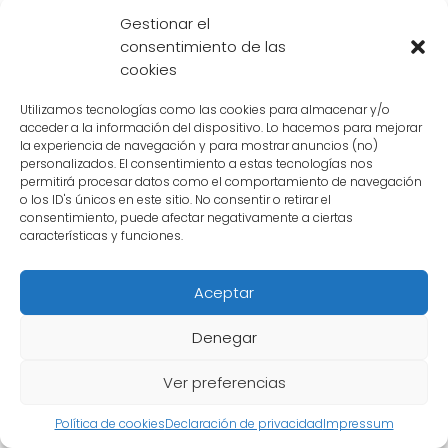
A diferencia de sus padres,
Marron
no posee
Gestionar el
habilidades sobrehumanas ni poderes de
consentimiento de las
combate. Sin embargo, su presencia en la
cookies
serie es importante ya que representa la vida
Utilizamos tecnologías como las cookies para almacenar y/o
familiar de
Androide 18
y
Krilin
en un mundo
acceder a la información del dispositivo. Lo hacemos para mejorar
lleno de batallas y peligros.
la experiencia de navegación y para mostrar anuncios (no)
personalizados. El consentimiento a estas tecnologías nos
permitirá procesar datos como el comportamiento de navegación
Marron
es una niña muy consentida por sus
o los ID's únicos en este sitio. No consentir o retirar el
consentimiento, puede afectar negativamente a ciertas
padres y siempre está rodeada de amor y
características y funciones.
protección. A pesar de no tener habilidades
de lucha, ella demuestra ser valiente y audaz
Aceptar
en varias ocasiones, mostrando que incluso
los personajes sin poderes pueden tener un
Denegar
papel importante en la historia.
Ver preferencias
En cuanto a su apariencia,
Marron
se parece
Política de cookies
Declaración de privacidad
Impressum
mucho a su madre, con el cabello rubio y los