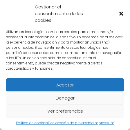
impacto significativo
en su personaje y
Gestionar el
habilidades. Aunque perdió la capacidad de
consentimiento de las
cookies
transformarse en Super Saiyajin y Gran Mono
Dorado, Trunks demostró ser un luchador
Utilizamos tecnologías como las cookies para almacenar y/o
valiente y adaptó su estilo de combate para
acceder a la información del dispositivo. Lo hacemos para mejorar
la experiencia de navegación y para mostrar anuncios (no)
enfrentarse a sus enemigos de manera
personalizados. El consentimiento a estas tecnologías nos
efectiva.
permitirá procesar datos como el comportamiento de navegación
o los ID's únicos en este sitio. No consentir o retirar el
consentimiento, puede afectar negativamente a ciertas
características y funciones.
Aceptar
Denegar
Ver preferencias
Política de cookies
Declaración de privacidad
Impressum