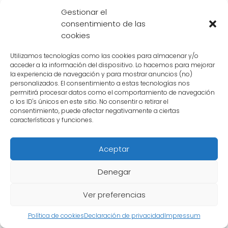
podría ser el verdadero héroe que derrotó a
Gestionar el
Black Freezer.
consentimiento de las
cookies
Por otro lado, también hay quienes no están
Utilizamos tecnologías como las cookies para almacenar y/o
tan emocionados con la victoria del héroe.
acceder a la información del dispositivo. Lo hacemos para mejorar
la experiencia de navegación y para mostrar anuncios (no)
Algunos
críticos
argumentan que fue solo
personalizados. El consentimiento a estas tecnologías nos
suerte o que Black Freezer estaba debilitado
permitirá procesar datos como el comportamiento de navegación
o los ID's únicos en este sitio. No consentir o retirar el
en ese momento. Sin embargo, estos
consentimiento, puede afectar negativamente a ciertas
comentarios
negativos
parecen estar en
características y funciones.
minoría, ya que la mayoría de la gente está
celebrando la derrota del villano.
Aceptar
La victoria del
misterioso héroe
ha causado
Denegar
un gran revuelo en la sociedad. La gente está
Ver preferencias
ansiosa por descubrir quién es este
enigmático personaje
y cómo logró vencer
Política de cookies
Declaración de privacidad
Impressum