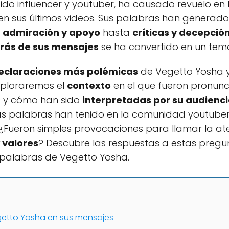
ido influencer y youtuber, ha causado revuelo en 
en sus últimos videos. Sus palabras han generado
e
admiración y apoyo
hasta
críticas y decepció
trás de sus mensajes
se ha convertido en un tem
eclaraciones más polémicas
de Vegetto Yosha y
Exploraremos el
contexto
en el que fueron pronunci
s y cómo han sido
interpretadas por su audienc
s palabras han tenido en la comunidad youtuber
¿Fueron simples provocaciones para llamar la at
 valores
? Descubre las respuestas a estas pregu
 palabras de Vegetto Yosha.
egetto Yosha en sus mensajes