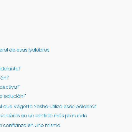
iteral de esas palabras
adelante!"
ión!"
pectiva!"
a solución!"
el que Vegetto Yosha utiliza esas palabras
 palabras en un sentido más profundo
la confianza en uno mismo