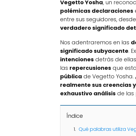
Vegetto Yosha
, un reconoc
polémicas declaraciones
entre sus seguidores, desd
verdadero significado de
Nos adentraremos en las
d
significado subyacente
. 
intenciones
detrás de ella
las
repercusiones
que esta
pública
de Vegetto Yosha. 
realmente sus creencias y
exhaustivo análisis
de las
Índice
Qué palabras utiliza V