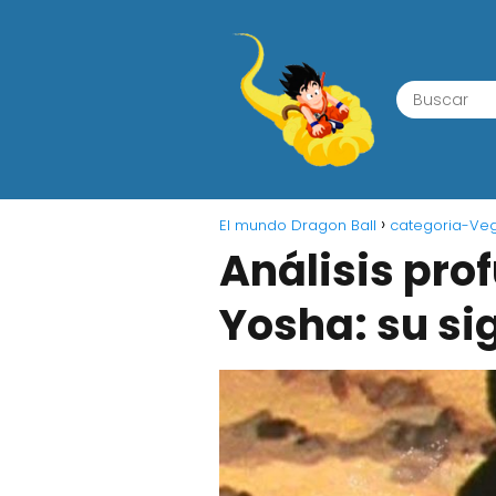
El mundo Dragon Ball
categoria-Veg
Análisis pro
Yosha: su si