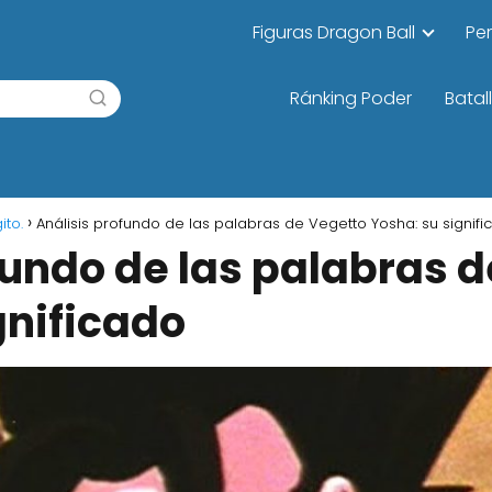
Figuras Dragon Ball
Pe
Ránking Poder
Batal
ito.
Análisis profundo de las palabras de Vegetto Yosha: su signif
fundo de las palabras 
gnificado