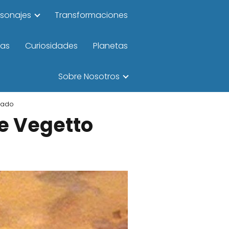
rsonajes
Transformaciones
las
Curiosidades
Planetas
Sobre Nosotros
icado
de Vegetto