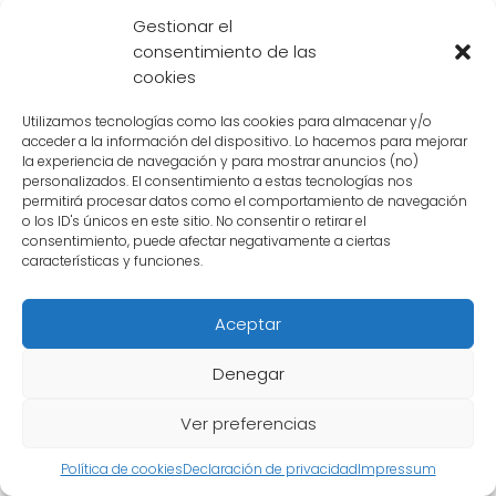
Los fanáticos de Dragon Ball tienen opiniones
Gestionar el
encontradas cuando se trata de decidir
consentimiento de las
quién es más alto entre Goku y Gohan.
cookies
Algunos argumentan que Gohan supera a
Goku en altura debido a su crecimiento
Utilizamos tecnologías como las cookies para almacenar y/o
acceder a la información del dispositivo. Lo hacemos para mejorar
constante y a su desarrollo como luchador.
la experiencia de navegación y para mostrar anuncios (no)
personalizados. El consentimiento a estas tecnologías nos
Otros, sin embargo, creen que Goku sigue
permitirá procesar datos como el comportamiento de navegación
siendo el más alto debido a su posición como
o los ID's únicos en este sitio. No consentir o retirar el
consentimiento, puede afectar negativamente a ciertas
protagonista principal y su estatura
características y funciones.
promedio.
Aceptar
En última instancia, la altura de los personajes
en Dragon Ball puede ser un tema subjetivo y
Denegar
abierto a interpretación. Cada fanático
Ver preferencias
puede tener su propia opinión sobre quién es
más alto, basada en su percepción personal
Política de cookies
Declaración de privacidad
Impressum
de los personajes y en cómo los han visto a lo