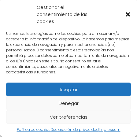
profundidad a la historia y genera debates
Gestionar el
entre los fanáticos sobre la influencia de la
consentimiento de las
cookies
herencia Saiyajin en los personajes.
Utilizamos tecnologías como las cookies para almacenar y/o
acceder a la información del dispositivo. Lo hacemos para mejorar
Cuáles son las diferencias y
la experiencia de navegación y para mostrar anuncios (no)
personalizados. El consentimiento a estas tecnologías nos
similitudes entre Turles y
permitirá procesar datos como el comportamiento de navegación
o los ID's únicos en este sitio. No consentir o retirar el
Goku como personajes
consentimiento, puede afectar negativamente a ciertas
características y funciones.
debido a su vínculo familiar
Aceptar
En la popular serie de anime y manga
Dragon Ball
, uno de los personajes más
Denegar
intrigantes es
Turles
, un Saiyan que guarda
Ver preferencias
un sorprendente parecido físico con Goku.
Los fanáticos se han preguntado durante
Política de cookies
Declaración de privacidad
Impressum
mucho tiempo si existe algún tipo de vínculo