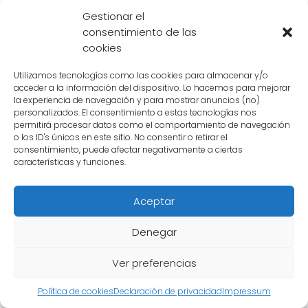
generar una conexión más profunda con sus
Gestionar el
seguidores.
consentimiento de las
cookies
Otro aspecto importante de la estrategia de
David
fue su enfoque en la calidad de su
Utilizamos tecnologías como las cookies para almacenar y/o
acceder a la información del dispositivo. Lo hacemos para mejorar
música. Siempre ha buscado superarse a sí
la experiencia de navegación y para mostrar anuncios (no)
mismo y ofrecer canciones que transmitan
personalizados. El consentimiento a estas tecnologías nos
permitirá procesar datos como el comportamiento de navegación
emociones reales. Esto le ha permitido ganar
o los ID's únicos en este sitio. No consentir o retirar el
consentimiento, puede afectar negativamente a ciertas
el respeto de la crítica y del público en
características y funciones.
general.
Aceptar
Las tácticas utilizadas por Pitbull
Denegar
Pitbull
, por otro lado, se enfocó en su
carisma y energía para enfrentar a
David
.
Ver preferencias
Con su capacidad para animar al público y
Política de cookies
Declaración de privacidad
Impressum
hacer que todos bailen al ritmo de su música,