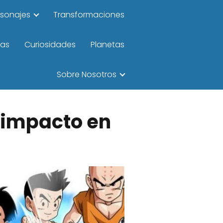
rsonajes
Transformaciones
las
Curiosidades
Planetas
Sobre Nosotros
u impacto en