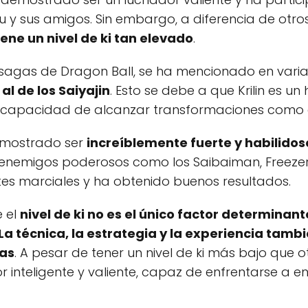
ku y sus amigos. Sin embargo, a diferencia de otr
tiene un nivel de ki tan elevado
.
es sagas de Dragon Ball, se ha mencionado en var
 al de los Saiyajin
. Esto se debe a que Krilin es u
la capacidad de alcanzar transformaciones como el
demostrado ser
increíblemente fuerte y habilido
 enemigos poderosos como los Saibaiman, Freezer 
tes marciales y ha obtenido buenos resultados.
e el
nivel de ki no es el único factor determinant
La técnica, la estrategia y la experiencia tamb
las
. A pesar de tener un nivel de ki más bajo que ot
 inteligente y valiente, capaz de enfrentarse a