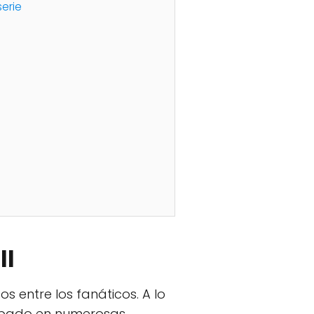
serie
ll
s entre los fanáticos. A lo
icipado en numerosas