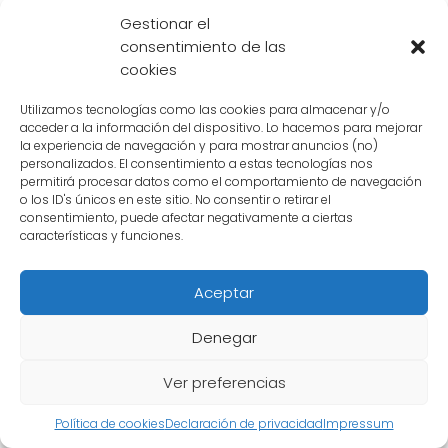
emocional. Para alcanzar este estado, se
Gestionar el
requiere un dominio completo de las
consentimiento de las
emociones y la capacidad de mantener la
cookies
calma en situaciones extremas. Los Saiyans
Utilizamos tecnologías como las cookies para almacenar y/o
deben aprender a controlar su ira y no
acceder a la información del dispositivo. Lo hacemos para mejorar
dejarse llevar por ella, ya que esto puede
la experiencia de navegación y para mostrar anuncios (no)
personalizados. El consentimiento a estas tecnologías nos
llevar a una explosión de poder incontrolable.
permitirá procesar datos como el comportamiento de navegación
o los ID's únicos en este sitio. No consentir o retirar el
consentimiento, puede afectar negativamente a ciertas
Entrenamiento intenso
características y funciones.
Desbloquear el
Super Saiyan Blue
no es algo
que se logre de la noche a la mañana.
Aceptar
Requiere un entrenamiento extremadamente
Denegar
intenso y dedicación absoluta. Los Saiyans
deben someterse a un régimen de
Ver preferencias
entrenamiento riguroso, tanto físico como
Política de cookies
Declaración de privacidad
Impressum
mental, para fortalecer su cuerpo y su mente.