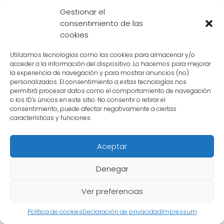
Gestionar el
La valentía y determinación de Goku
consentimiento de las
La clave de esta épica batalla fue la valentía
cookies
y determinación de Goku, el protagonista
Utilizamos tecnologías como las cookies para almacenar y/o
principal de "Dragon Ball Z". A lo largo de la
acceder a la información del dispositivo. Lo hacemos para mejorar
serie, Goku ha demostrado una y otra vez su
la experiencia de navegación y para mostrar anuncios (no)
personalizados. El consentimiento a estas tecnologías nos
increíble poder y su espíritu indomable.
permitirá procesar datos como el comportamiento de navegación
o los ID's únicos en este sitio. No consentir o retirar el
consentimiento, puede afectar negativamente a ciertas
En esta ocasión, Goku se enfrentó a uno de
características y funciones.
los villanos más poderosos de la serie, Cell
Max. A pesar de las dificultades y los
Aceptar
obstáculos que se presentaron, Goku nunca
perdió la fe en sí mismo y en su capacidad
Denegar
para proteger a sus seres queridos y salvar el
Ver preferencias
mundo una vez más.
Política de cookies
Declaración de privacidad
Impressum
Su determinación y su poder fueron clave