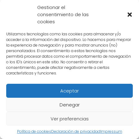
Gestionar el
fusionarse con otros seres y su habilidad
consentimiento de las
para regenerar sus extremidades serían
cookies
indicios de su origen Namekiano.
Utilizamos tecnologías como las cookies para almacenar y/o
Algunos fanáticos incluso han planteado la
acceder a la información del dispositivo. Lo hacemos para mejorar
la experiencia de navegación y para mostrar anuncios (no)
posibilidad de que Kaito sea una forma
personalizados. El consentimiento a estas tecnologías nos
permitirá procesar datos como el comportamiento de navegación
alternativa de Goku proveniente de una línea
o los ID's únicos en este sitio. No consentir o retirar el
de tiempo diferente. Según esta teoría, Kaito
consentimiento, puede afectar negativamente a ciertas
características y funciones.
sería una versión más oscura y misteriosa de
Goku que proviene de un futuro alternativo.
Aceptar
Su apariencia física similar a la de Goku y su
dominio de técnicas de combate similares
Denegar
serían pistas de esta conexión.
Ver preferencias
A pesar de todas las teorías y
Política de cookies
Declaración de privacidad
Impressum
especulaciones, la verdadera identidad de