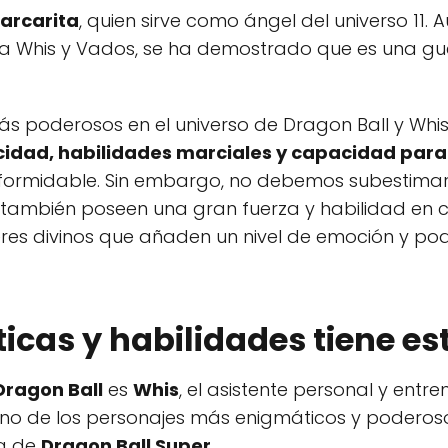
arcarita
, quien sirve como ángel del universo 11.
 Whis y Vados, se ha demostrado que es una gu
más poderosos en el universo de Dragon Ball y Wh
ocidad, habilidades marciales y capacidad para
 formidable. Sin embargo, no debemos subestima
también poseen una gran fuerza y habilidad en co
eres divinos que añaden un nivel de emoción y p
icas y habilidades tiene es
Dragon Ball
es
Whis
, el asistente personal y entr
 uno de los personajes más enigmáticos y poderosos
va de
Dragon Ball Super
.