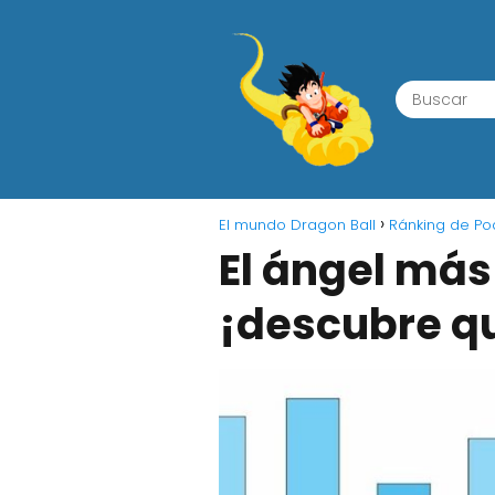
El mundo Dragon Ball
Ránking de Po
El ángel más
¡descubre qu