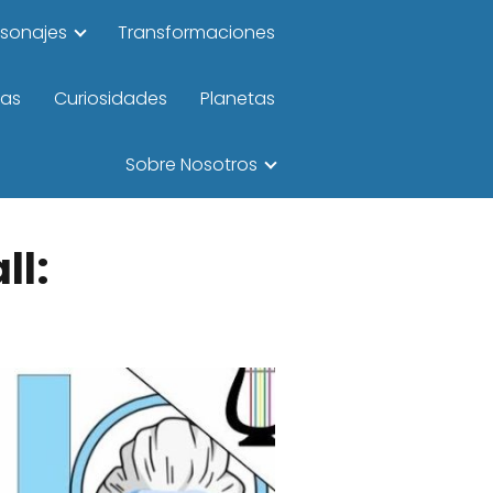
rsonajes
Transformaciones
las
Curiosidades
Planetas
Sobre Nosotros
ll: