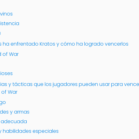
vinos
istencia
a
ha enfrentado Kratos y cómo ha logrado vencerlos
d of War
dioses
gias y tácticas que los jugadores pueden usar para vencer
 of War
igo
ades y armas
gia adecuada
 y habilidades especiales