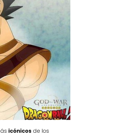
 más
icónicos
de los