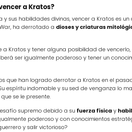
vencer a Kratos?
 sus habilidades divinas, vencer a Kratos es un d
f War, ha derrotado a
dioses y criaturas mitológi
e a Kratos y tener alguna posibilidad de vencerl
eberá ser igualmente poderoso y tener un conoci
los que han logrado derrotar a Kratos en el pasad
 Su espíritu indomable y su sed de venganza lo man
 que se le presente.
desafío supremo debido a su
fuerza física
y
habi
gualmente poderoso y con conocimientos estraté
uerrero y salir victorioso?