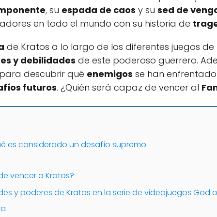
 imponente
, su
espada de caos
y su
sed de veng
gadores en todo el mundo con su historia de
trag
a
de Kratos a lo largo de los diferentes juegos d
es y debilidades
de este poderoso guerrero. Ad
para descubrir qué
enemigos
se han enfrentado 
fíos futuros
. ¿Quién será capaz de vencer al
Fa
qué es considerado un desafío supremo
de vencer a Kratos?
ades y poderes de Kratos en la serie de videojuegos God 
na