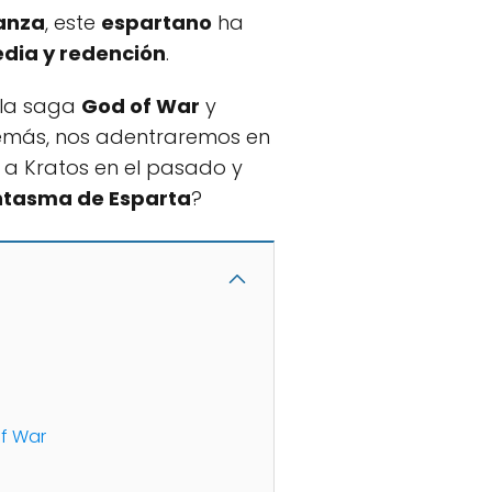
anza
, este
espartano
ha
edia y redención
.
e la saga
God of War
y
emás, nos adentraremos en
a Kratos en el pasado y
ntasma de Esparta
?
of War