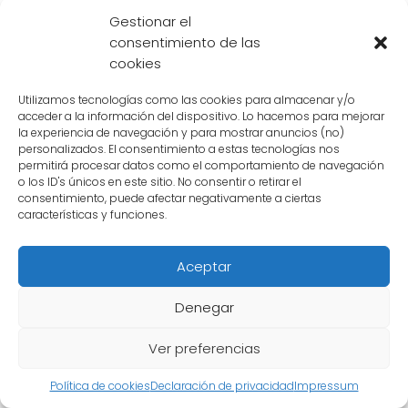
reconfiguración total
. Esto significa que
Gestionar el
todos los sistemas, planetas y habitantes
consentimiento de las
serían alterados y reorganizados de una
cookies
manera completamente nueva. Sería como
Utilizamos tecnologías como las cookies para almacenar y/o
un reinicio a gran escala.
acceder a la información del dispositivo. Lo hacemos para mejorar
la experiencia de navegación y para mostrar anuncios (no)
personalizados. El consentimiento a estas tecnologías nos
Impacto en otros universos
permitirá procesar datos como el comportamiento de navegación
o los ID's únicos en este sitio. No consentir o retirar el
No solo el universo del
dragón dorado
se
consentimiento, puede afectar negativamente a ciertas
vería afectado por esta batalla, sino que
características y funciones.
también podría tener
repercusiones en
otros universos
. Si
Zeno Sama
es destruido,
Aceptar
esto podría generar un caos en el multiverso
Denegar
y desencadenar una serie de eventos
impredecibles en otros cosmos.
Ver preferencias
Política de cookies
Declaración de privacidad
Impressum
El destino de los personajes