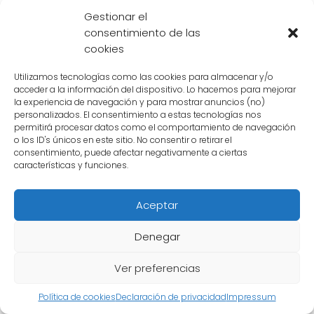
Gestionar el
Qué factores podrían
consentimiento de las
cookies
determinar quién es más
fuerte entre los dos
Utilizamos tecnologías como las cookies para almacenar y/o
acceder a la información del dispositivo. Lo hacemos para mejorar
la experiencia de navegación y para mostrar anuncios (no)
Para determinar quién es más fuerte entre
Hit
personalizados. El consentimiento a estas tecnologías nos
permitirá procesar datos como el comportamiento de navegación
y
Freezer
, debemos analizar varios factores
o los ID's únicos en este sitio. No consentir o retirar el
clave que influyen en su poder y habilidades.
consentimiento, puede afectar negativamente a ciertas
características y funciones.
A continuación, examinaremos algunos de
estos aspectos:
Aceptar
1. Historial de peleas
Denegar
El historial de peleas de cada personaje es un
Ver preferencias
indicador importante de su fuerza.
Freezer
Política de cookies
Declaración de privacidad
Impressum
tiene una larga lista de batallas, habiendo