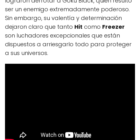
lograron derrotar a Goku Black, quien resultó
ser un enemigo extremadamente poderoso.
Sin embargo, su valentía y determinación
dejaron claro que tanto
Hit
como
Freezer
son luchadores excepcionales que están
dispuestos a arriesgarlo todo para proteger
a sus universos.