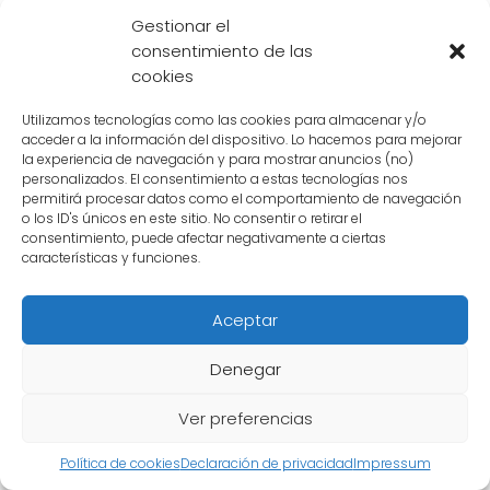
Gestionar el
Además, el trabajo en equipo les permite
consentimiento de las
cubrirse las espaldas y protegerse
cookies
mutuamente durante la batalla. Beerus es un
Utilizamos tecnologías como las cookies para almacenar y/o
ser extremadamente poderoso que puede
acceder a la información del dispositivo. Lo hacemos para mejorar
la experiencia de navegación y para mostrar anuncios (no)
acabar con ellos fácilmente si no actúan
personalizados. El consentimiento a estas tecnologías nos
juntos y se apoyan unos a otros.
permitirá procesar datos como el comportamiento de navegación
o los ID's únicos en este sitio. No consentir o retirar el
consentimiento, puede afectar negativamente a ciertas
La importancia de la determinación y la
características y funciones.
perseverancia
Aceptar
Por último, la
determinación
y la
perseverancia
son fundamentales en la
Denegar
lucha contra Beerus. A pesar de enfrentarse a
un enemigo aparentemente invencible, los
Ver preferencias
personajes principales no se rinden. Su
Política de cookies
Declaración de privacidad
Impressum
determinación les impulsa a seguir adelante,