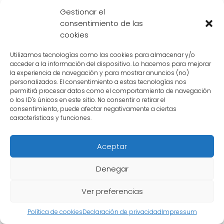
fanáticos del anime. Ambos personajes tienen
Gestionar el
habilidades y fortalezas impresionantes, pero
consentimiento de las
también tienen debilidades que podrían ser
cookies
aprovechadas por su oponente. En última
Utilizamos tecnologías como las cookies para almacenar y/o
instancia, el resultado de esta batalla épica
acceder a la información del dispositivo. Lo hacemos para mejorar
dependería de la estrategia, la astucia y la
la experiencia de navegación y para mostrar anuncios (no)
personalizados. El consentimiento a estas tecnologías nos
capacidad de adaptación de cada
permitirá procesar datos como el comportamiento de navegación
personaje en el momento del enfrentamiento.
o los ID's únicos en este sitio. No consentir o retirar el
consentimiento, puede afectar negativamente a ciertas
características y funciones.
Si
Tori
logra utilizar su velocidad y
agilidad para evadir los ataques
Aceptar
destructivos de
Zeno Sama
y encontrar
una manera de explotar sus debilidades,
Denegar
podría tener una oportunidad de salir
Ver preferencias
victorioso.
Política de cookies
Declaración de privacidad
Impressum
Por otro lado, si
Zeno Sama
logra utilizar