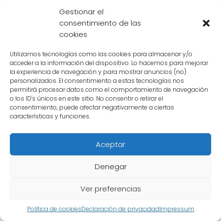
Gestionar el
aparición ha abierto nuevas posibilidades
consentimiento de las
para el desarrollo de la historia y ha
cookies
introducido nuevos conflictos y desafíos para
los personajes principales. A medida que la
Utilizamos tecnologías como las cookies para almacenar y/o
acceder a la información del dispositivo. Lo hacemos para mejorar
historia avanza, el
hermano de Broly
se
la experiencia de navegación y para mostrar anuncios (no)
convierte en una figura clave en la lucha
personalizados. El consentimiento a estas tecnologías nos
permitirá procesar datos como el comportamiento de navegación
contra los enemigos, brindando un nuevo
o los ID's únicos en este sitio. No consentir o retirar el
consentimiento, puede afectar negativamente a ciertas
enfoque estratégico y habilidades únicas que
características y funciones.
serán fundamentales para el éxito del equipo.
Aceptar
La revelación del
hermano de Broly
ha
tenido un impacto profundo en los
Denegar
personajes principales y en la trama en
general. A medida que los personajes se
Ver preferencias
enfrentan a nuevos desafíos y conflictos
Política de cookies
Declaración de privacidad
Impressum
emocionales, la historia se vuelve más rica y