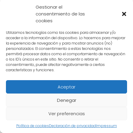
superación personal en la lucha contra el
Gestionar el
consentimiento de las
mal.
cookies
Nuevos aliados y enemigos
Utilizamos tecnologías como las cookies para almacenar y/o
acceder a la información del dispositivo. Lo hacemos para mejorar
Además de los personajes conocidos,
la experiencia de navegación y para mostrar anuncios (no)
personalizados. El consentimiento a estas tecnologías nos
Dragon Ball Super
introdujo una amplia
permitirá procesar datos como el comportamiento de navegación
gama de nuevos aliados y enemigos. Desde
o los ID's únicos en este sitio. No consentir o retirar el
consentimiento, puede afectar negativamente a ciertas
la raza de los dioses hasta los guerreros de
características y funciones.
otros universos, cada uno con habilidades y
poderes únicos. Estos nuevos personajes
Aceptar
agregaron frescura y emoción a la serie,
Denegar
expandiendo aún más el universo de
Dragon
Ball
y brindando nuevas oportunidades de
Ver preferencias
combate y crecimiento para los
protagonistas.
Política de cookies
Declaración de privacidad
Impressum