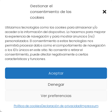
Gracias al maestro Roshi, Goku pudo
Gestionar el
consentimiento de las
aprender y dominar esta técnica, la cual ha
cookies
sido vital en sus batallas y ha dejado un
legado duradero en la serie.
Utilizamos tecnologías como las cookies para almacenar y/o
acceder a la información del dispositivo. Lo hacemos para mejorar
la experiencia de navegación y para mostrar anuncios (no)
personalizados. El consentimiento a estas tecnologías nos
permitirá procesar datos como el comportamiento de navegación
o los ID's únicos en este sitio. No consentir o retirar el
consentimiento, puede afectar negativamente a ciertas
características y funciones.
Aceptar
Denegar
Ver preferencias
Política de cookies
Declaración de privacidad
Impressum