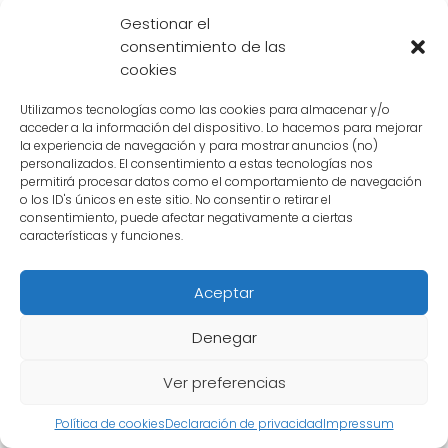
Gestionar el
consentimiento de las
El impacto en la trama de Dragon Ball
cookies
La revelación en la cabeza de Bardock
Utilizamos tecnologías como las cookies para almacenar y/o
podría tener un
impacto significativo
en la
acceder a la información del dispositivo. Lo hacemos para mejorar
trama de Dragon Ball. Si las teorías de los
la experiencia de navegación y para mostrar anuncios (no)
personalizados. El consentimiento a estas tecnologías nos
fans resultan ser ciertas, esto podría dar
permitirá procesar datos como el comportamiento de navegación
lugar a
nuevos arcos argumentales,
o los ID's únicos en este sitio. No consentir o retirar el
consentimiento, puede afectar negativamente a ciertas
personajes y eventos
que podrían cambiar
características y funciones.
por completo la dirección de la historia.
Aceptar
Los seguidores de la serie están
ansiosos
por
descubrir cómo se desarrollará esta
Denegar
revelación y cómo afectará a los personajes
Ver preferencias
principales. Algunos esperan que esto sea el
comienzo de una nueva
saga emocionante
,
Política de cookies
Declaración de privacidad
Impressum
llena de
batallas épicas
y momentos