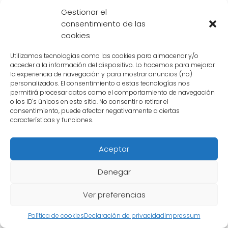
se ha revelado cómo obtuvo el poder del
Gestionar el
Saiyan verde, se especula que podría estar
consentimiento de las
cookies
relacionado con su linaje y su exposición a
condiciones extremas durante su infancia.
Utilizamos tecnologías como las cookies para almacenar y/o
acceder a la información del dispositivo. Lo hacemos para mejorar
la experiencia de navegación y para mostrar anuncios (no)
Impacto en los demás personajes
personalizados. El consentimiento a estas tecnologías nos
permitirá procesar datos como el comportamiento de navegación
La aparición del Saiyan verde ha tenido un
o los ID's únicos en este sitio. No consentir o retirar el
consentimiento, puede afectar negativamente a ciertas
gran impacto en los demás personajes de la
características y funciones.
serie.
Goku
y
Vegeta
, los protagonistas
principales, se han visto desafiados por la
Aceptar
abrumadora fuerza de
Broly
y han tenido
que unir fuerzas para enfrentarlo. Este
Denegar
encuentro ha llevado a
Goku
a descubrir
Ver preferencias
nuevas transformaciones y poderes, como el
Ultra Instinto
, que son necesarios para
Política de cookies
Declaración de privacidad
Impressum
enfrentar a un oponente tan poderoso.