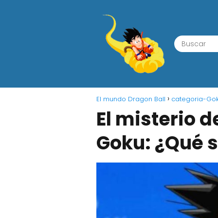
El mundo Dragon Ball
categoria-Go
El misterio d
Goku: ¿Qué s