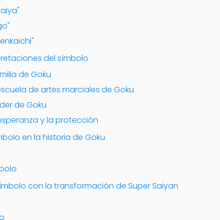
saiya"
go"
tenkaichi"
rpretaciones del símbolo
familia de Goku
 escuela de artes marciales de Goku
poder de Goku
 esperanza y la protección
ímbolo en la historia de Goku
mbolo
símbolo con la transformación de Super Saiyan
lo