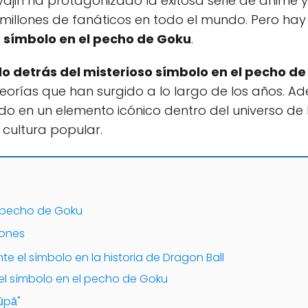
yajin ha protagonizado la exitosa serie de anime 
millones de fanáticos en todo el mundo. Pero hay 
l
símbolo en el pecho de Goku
.
do detrás del misterioso símbolo en el pecho de
s teorías que han surgido a lo largo de los años.
do en un elemento icónico dentro del universo de
 cultura popular.
l pecho de Goku
iones
te el símbolo en la historia de Dragon Ball
del símbolo en el pecho de Goku
sūpā"