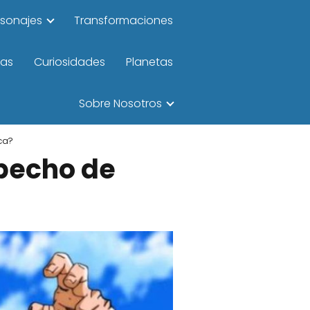
rsonajes
Transformaciones
las
Curiosidades
Planetas
Sobre Nosotros
ca?
 pecho de