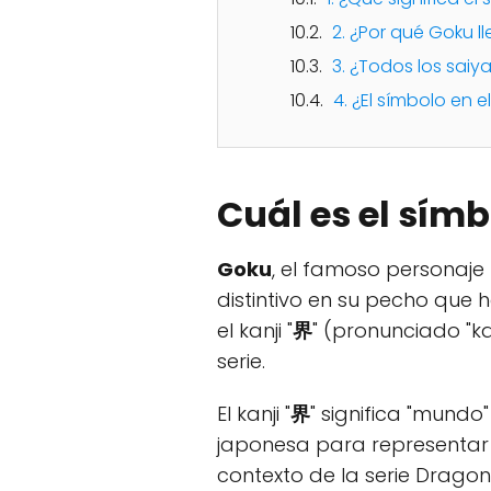
2. ¿Por qué Goku l
3. ¿Todos los saiy
4. ¿El símbolo en 
Cuál es el sím
Goku
, el famoso personaje 
distintivo en su pecho que
el kanji "
界
" (pronunciado "k
serie.
El kanji "
界
" significa "mundo
japonesa para representar c
contexto de la serie Dragon