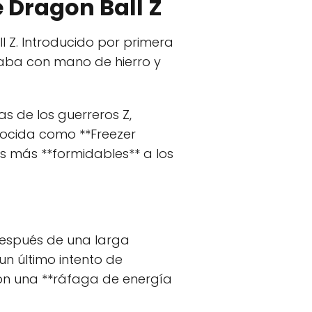
e Dragon Ball Z
l Z. Introducido por primera
rnaba con mano de hierro y
as de los guerreros Z,
nocida como **Freezer
s más **formidables** a los
 Después de una larga
un último intento de
on una **ráfaga de energía