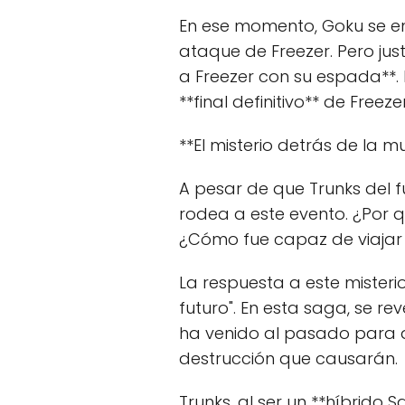
En ese momento, Goku se en
ataque de Freezer. Pero just
a Freezer con su espada**. 
**final definitivo** de Freezer
**El misterio detrás de la m
A pesar de que Trunks del f
rodea a este evento. ¿Por q
¿Cómo fue capaz de viajar 
La respuesta a este misteri
futuro". En esta saga, se re
ha venido al pasado para ad
destrucción que causarán.
Trunks, al ser un **híbrido 