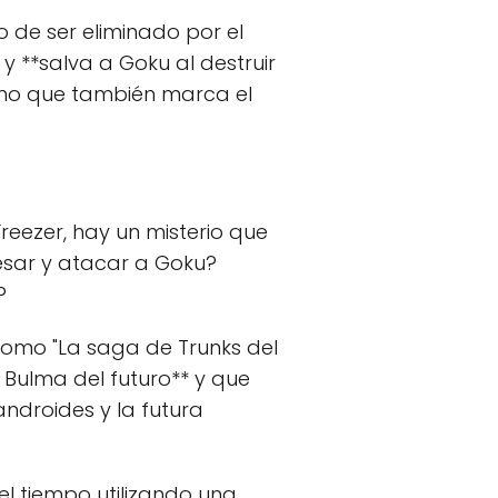
 de ser eliminado por el
y **salva a Goku al destruir
sino que también marca el
reezer, hay un misterio que
resar y atacar a Goku?
?
 como "La saga de Trunks del
y Bulma del futuro** y que
androides y la futura
 el tiempo utilizando una