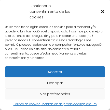
Gestionar el
consentimiento de las
cookies
Utilizamos tecnologías como las cookies para almacenar y/o
acceder a la información del dispositivo. Lo hacemos para mejorar
la experiencia de navegación y para mostrar anuncios (no)
personalizados. El consentimiento a estas tecnologías nos
permitirá procesar datos como el comportamiento de navegación
o los ID's únicos en este sitio. No consentir o retirar el
consentimiento, puede afectar negativamente a ciertas
características y funciones.
Aceptar
Cómo ha evolucionado el
Denegar
personaje de Piccolo a lo
Ver preferencias
largo de las diferentes
Política de cookies
Declaración de privacidad
Impressum