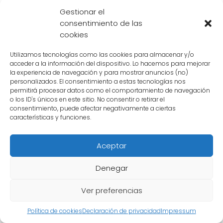
El nombre Goku no tiene un significado
Gestionar el
específico, ya que fue creado por el autor de
consentimiento de las
Dragon Ball, Akira Toriyama, como un nombre
cookies
único y original para el personaje.
Utilizamos tecnologías como las cookies para almacenar y/o
acceder a la información del dispositivo. Lo hacemos para mejorar
la experiencia de navegación y para mostrar anuncios (no)
Si quieres conocer más del universo
personalizados. El consentimiento a estas tecnologías nos
permitirá procesar datos como el comportamiento de navegación
Dragon Ball te recomendamos los
o los ID's únicos en este sitio. No consentir o retirar el
siguientes contenidos:
consentimiento, puede afectar negativamente a ciertas
características y funciones.
Aceptar
Denegar
Ver preferencias
Política de cookies
Declaración de privacidad
Impressum