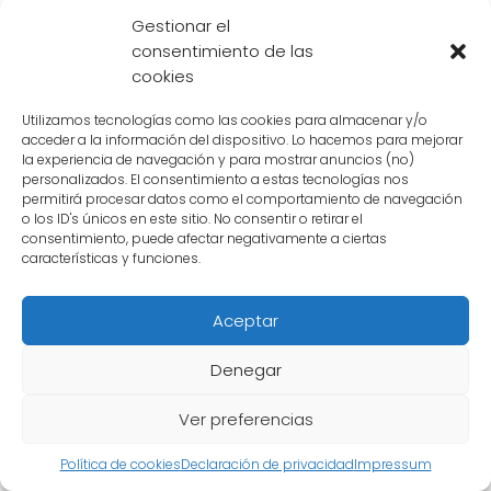
popularidad del personaje
Gestionar el
consentimiento de las
El nombre de un personaje puede tener un
cookies
gran impacto en su popularidad y en cómo
Utilizamos tecnologías como las cookies para almacenar y/o
es percibido por los fanáticos. En el caso de
acceder a la información del dispositivo. Lo hacemos para mejorar
Ten Shin Han
, su nombre es de particular
la experiencia de navegación y para mostrar anuncios (no)
personalizados. El consentimiento a estas tecnologías nos
importancia debido a su origen y al
permitirá procesar datos como el comportamiento de navegación
simbolismo que representa.
o los ID's únicos en este sitio. No consentir o retirar el
consentimiento, puede afectar negativamente a ciertas
características y funciones.
Ten Shin Han
es un personaje ficticio del
famoso manga y anime Dragon Ball, creado
Aceptar
por Akira Toriyama. Su nombre es una
combinación de tres términos chinos: "
Ten
",
Denegar
que significa "cielo"; "
Shin
", que significa
Ver preferencias
"verdadero" o "divino"; y "
Han
", que es un
apellido chino común.
Política de cookies
Declaración de privacidad
Impressum