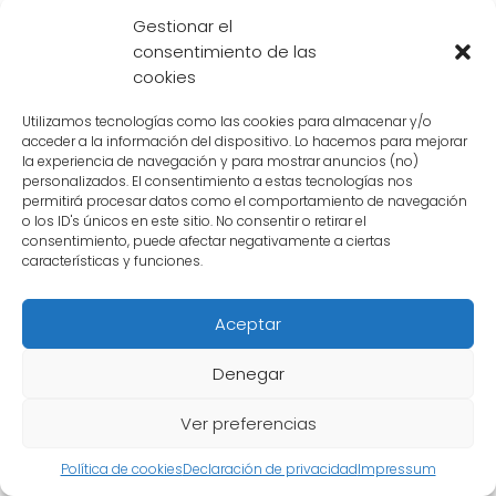
y desafiando su propia capacidad
Gestionar el
física
. Esto le ayuda a superarse a sí
consentimiento de las
mismo y alcanzar nuevos niveles de
cookies
poder.
Utilizamos tecnologías como las cookies para almacenar y/o
acceder a la información del dispositivo. Lo hacemos para mejorar
Las pesas de Goku tienen un
impacto
la experiencia de navegación y para mostrar anuncios (no)
personalizados. El consentimiento a estas tecnologías nos
significativo en su entrenamiento y fuerza
.
permitirá procesar datos como el comportamiento de navegación
Aunque el peso exacto de estas pesas no se
o los ID's únicos en este sitio. No consentir o retirar el
consentimiento, puede afectar negativamente a ciertas
especifica en la serie, se puede inferir que son
características y funciones.
extremadamente pesadas debido a los
efectos que tienen en el cuerpo de Goku. A
Aceptar
través del uso de las pesas, Goku logra
Denegar
aumentar su resistencia, desarrollar su
musculatura y superar sus propios límites
,
Ver preferencias
lo que le permite alcanzar niveles de fuerza y
velocidad impresionantes.
Política de cookies
Declaración de privacidad
Impressum