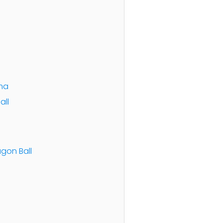
ama
all
agon Ball