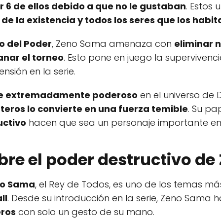
r 6 de ellos debido a que no le gustaban
. Estos 
 la existencia y todos los seres que los hab
o del Poder
, Zeno Sama amenaza con
eliminar 
anar el torneo
. Esto pone en juego la supervivenc
nsión en la serie.
e extremadamente poderoso
en el universo de
nteros lo convierte en una fuerza temible
. Su p
uctivo
hacen que sea un personaje importante en l
bre el poder destructivo d
o Sama
, el Rey de Todos, es uno de los temas má
ll
. Desde su introducción en la serie, Zeno Sama
eros
con solo un gesto de su mano.