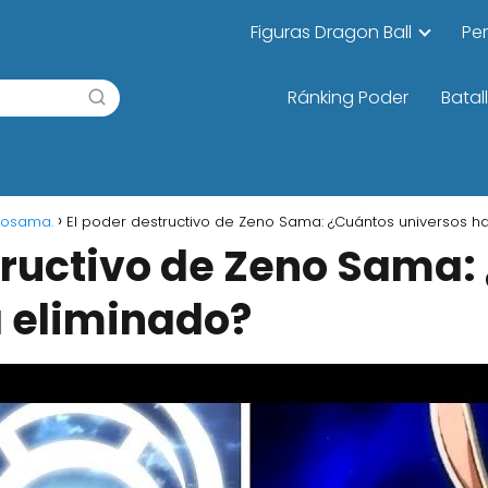
Figuras Dragon Ball
Pe
Ránking Poder
Batal
nosama.
El poder destructivo de Zeno Sama: ¿Cuántos universos h
tructivo de Zeno Sama:
a eliminado?