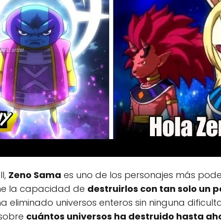
l,
Zeno Sama
es uno de los personajes más podero
iene la capacidad de
destruirlos con tan solo un
ha eliminado universos enteros sin ninguna dificul
 sobre
cuántos universos ha destruido hasta ah