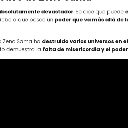
absolutamente devastador
. Se dice que puede
e
e debe a que posee un
poder que va más allá de l
ómo Zeno Sama ha
destruido varios universos en e
sto demuestra la
falta de misericordia y el pode