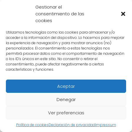
Gestionar el
El legado de Goku en la cultura popular
consentimiento de las
cookies
El impacto de Goku en la cultura popular es
innegable. Su historia ha sido adaptada en
Utilizamos tecnologías como las cookies para almacenar y/o
acceder a la información del dispositivo. Lo hacemos para mejorar
numerosos medios, desde películas hasta
la experiencia de navegación y para mostrar anuncios (no)
videojuegos. Su imagen se ha convertido en
personalizados. El consentimiento a estas tecnologías nos
permitirá procesar datos como el comportamiento de navegación
un emblema de la cultura geek y su famoso
o los ID's únicos en este sitio. No consentir o retirar el
grito de batalla, el "
Kamehameha
", se ha
consentimiento, puede afectar negativamente a ciertas
características y funciones.
vuelto un símbolo reconocido en todo el
mundo.
Aceptar
Además, la influencia de Goku se ha
Denegar
extendido a otros aspectos de la cultura
popular, como la música y la moda. Muchas
Ver preferencias
canciones y bandas han hecho referencias a
Política de cookies
Declaración de privacidad
Impressum
Dragon Ball y a su protagonista, y su icónico